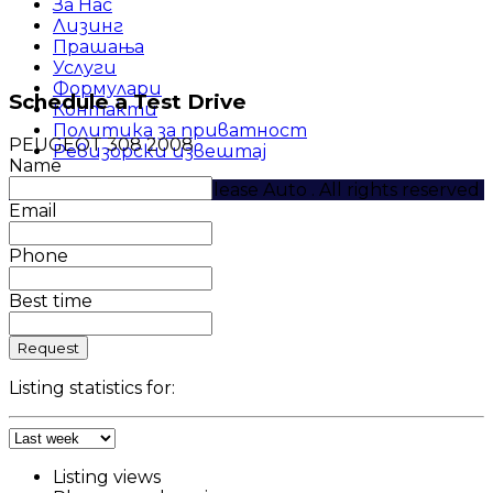
За Нас
Лизинг
Прашања
Услуги
Формулари
Schedule a Test Drive
Контакти
Политика за приватност
PEUGEOT 308 2008
Ревизорски извештај
Name
Copyright © 2024 Eurolease Auto . All rights reserved
Email
Phone
Best time
Request
Listing statistics for:
Listing views