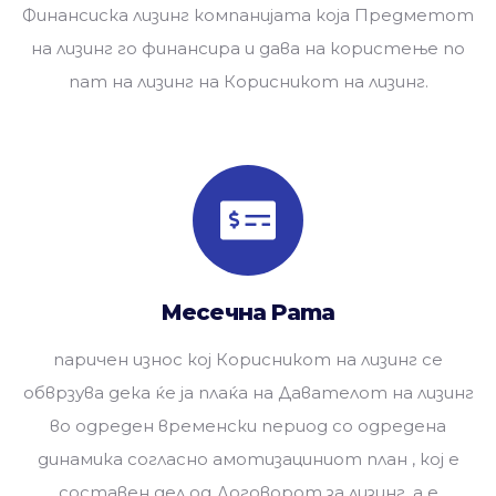
Финансиска лизинг компанијата која Предметот
на лизинг го финансира и дава на користење по
пат на лизинг на Корисникот на лизинг.
Месечна Рата
паричен износ кој Корисникот на лизинг се
обврзува дека ќе ја плаќа на Давателот на лизинг
во одреден временски период со одредена
динамика согласно амотизациниот план , кој е
составен дел од Договорот за лизинг, а е