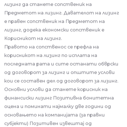
лизинг да станете сопственик на
Предметот на лизинг. Давателот на лизинг
е правен сопственик на Предметот на
лизинг, додека економски сопственик е
Корисникот на лизинг.
Правото на сопственос се префла на
корисникот на лизинг по исплата на
последната рата и сите останати обврски
од договорот за лизинг и општите услови
кои се составен дел од договорот за лизинг.
Основни услови да станете корисник на
финансиски лизинг Позитивна бонитетна
оцена и поминати најмалку две години од
основањето на компанијата (за правни
субјекти) Позитивен извештај од