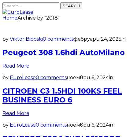
SEARCH
Home
Archive by "2018"
by
Viktor Biboski
0 comments
февруари 24, 2025
in
Peugeot 308 1.6hdi AutoMilano
Read More
by
EuroLease
0 comments
ноември 6, 2024
in
CITROEN C3 1.5HDI 100KS FEEL
BUSINESS EURO 6
Read More
by
EuroLease
0 comments
ноември 6, 2024
in